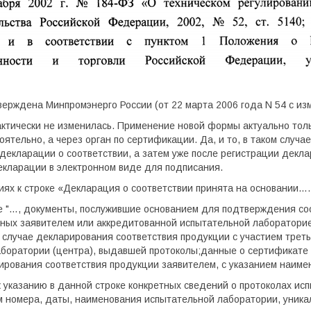
ерждена Минпромэнерго России (от 22 марта 2006 года N 54 с изм
тически не изменилась. Применение новой формы актуально толь
ятельно, а через орган по сертификации. Да, и то, в таком случае
екларации о соответствии, а затем уже после регистрации декл
кларации в электронном виде для подписания.
ях к строке «Декларация о соответствии принята на основании…
ке "…, документы, послужившие основанием для подтверждения соо
ных заявителем или аккредитованной испытательной лабораторией
В случае декларирования соответствия продукции с участием трет
боратории (центра), выдавшей протоколы;данные о сертификате 
рования соответствия продукции заявителем, с указанием наиме
 указанию в данной строке конкретных сведений о протоколах исп
м номера, даты, наименования испытательной лаборатории, уника